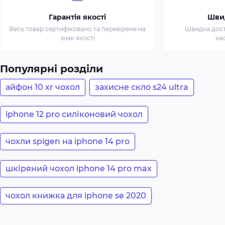
Гарантія якості
Шви
Весь товар сертифіковано та перевірене на
Швидка доста
знак якості
на
Популярні розділи
айфон 10 xr чохол
захисне скло s24 ultra
iphone 12 pro силіконовий чохол
чохли spigen на iphone 14 pro
шкіряний чохол iphone 14 pro max
чохол книжка для iphone se 2020