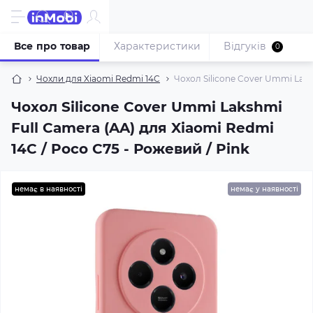
Все про товар
Характеристики
Відгуків
0
Чохли для Xiaomi Redmi 14C
Чохол Silicone Cover Ummi Laks
Чохол Silicone Cover Ummi Lakshmi
Full Camera (AA) для Xiaomi Redmi
14C / Poco C75 - Рожевий / Pink
немає в наявності
немає у наявності