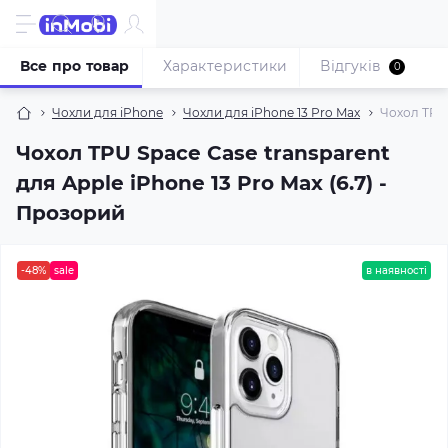
Все про товар
Характеристики
Відгуків
0
Чохли для iPhone
Чохли для iPhone 13 Pro Max
Чохол TPU 
Чохол TPU Space Case transparent
для Apple iPhone 13 Pro Max (6.7) -
Прозорий
-48%
sale
в наявності