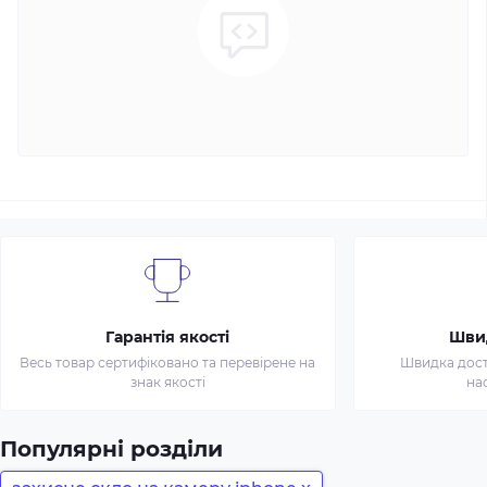
Гарантія якості
Шви
Весь товар сертифіковано та перевірене на
Швидка доста
знак якості
на
Популярні розділи