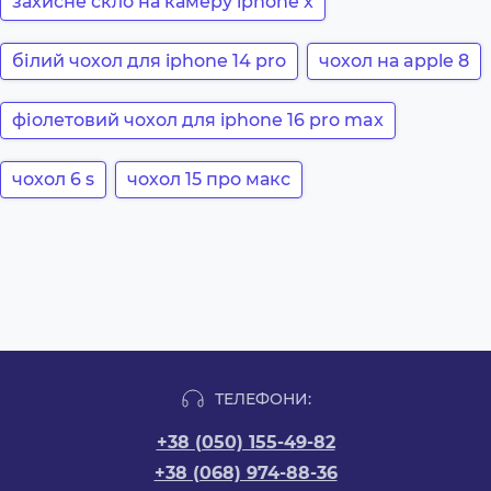
захисне скло на камеру iphone x
білий чохол для iphone 14 pro
чохол на apple 8
фіолетовий чохол для iphone 16 pro max
чохол 6 s
чохол 15 про макс
ТЕЛЕФОНИ:
+38 (050) 155-49-82
+38 (068) 974-88-36