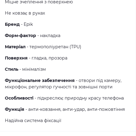
Міцне зчеплення з поверхнею
Не ковзає в руках
Бренд
- Epik
Форм-фактор
- накладка
Матеріал
- термополiуретан (TPU)
Поверхня
- гладка, прозора
Стиль
- мінімалізм
Функціональне забезпечення
- отвори під камеру,
мікрофон, регулятор гучності та зовнішні порти
Особливості
- підкреслює природну красу телефона
Функція
- анти-ковзання, анти-удар, анти-пожовтіння
Надійна система фіксації