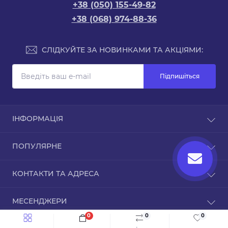
+38 (050) 155-49-82
+38 (068) 974-88-36
СЛІДКУЙТЕ ЗА НОВИНКАМИ ТА АКЦІЯМИ:
Підпишіться
ІНФОРМАЦІЯ
Доставка та оплата
ПОПУЛЯРНЕ
Про магазин
Зворотній зв’язок
Чохли для iPhone
КОНТАКТИ ТА АДРЕСА
Повернення товару
Карта сайту
ТРЦ Дафі, Зоряний бульвар, 1А, Дніпро,
Виробники
МЕСЕНДЖЕРИ
Дніпропетровська область, 49000
Акції
0
0
0
Telegram
info@inmobi.com.ua