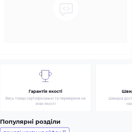
Гарантія якості
Шви
Весь товар сертифіковано та перевірене на
Швидка доста
знак якості
на
Популярні розділи