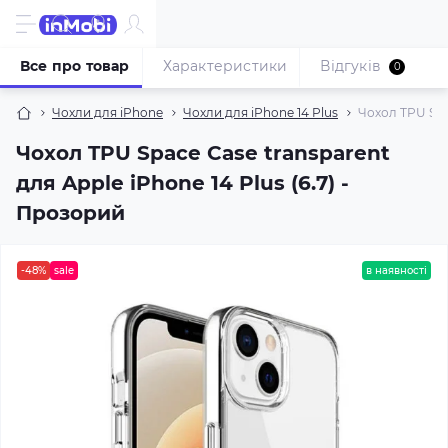
Все про товар
Характеристики
Відгуків
0
Чохли для iPhone
Чохли для iPhone 14 Plus
Чохол TPU Spac
Чохол TPU Space Case transparent
для Apple iPhone 14 Plus (6.7) -
Прозорий
-48%
sale
в наявності