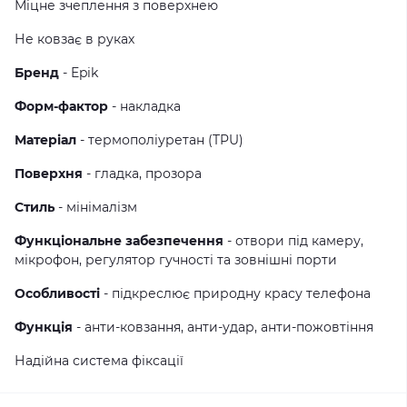
Міцне зчеплення з поверхнею
Не ковзає в руках
Бренд
- Epik
Форм-фактор
- накладка
Матеріал
- термополiуретан (TPU)
Поверхня
- гладка, прозора
Стиль
- мінімалізм
Функціональне забезпечення
- отвори під камеру,
мікрофон, регулятор гучності та зовнішні порти
Особливості
- підкреслює природну красу телефона
Функція
- анти-ковзання, анти-удар, анти-пожовтіння
Надійна система фіксації