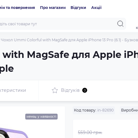
ін та повернення
Про магазин
Відгуки
Акції
к
Чохол Ummi Colorful with MagSafe для Apple iPhone 13 Pro (6.1) - Бузков
with MagSafe для Apple iPhon
ple
ктеристики
Відгуків
0
Код товару:
in-82690
Виробни
немає у наявності
559.00 грн.