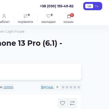
+38 (050) 155-49-82
ua
ru
0
0
0
абінет
порівняти
закладки
кошик
ий / Light Purple
e 13 Pro (6.1) -
к:
Ummi
Відгуки:
0