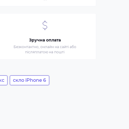
Зручна оплата
Безконтактно, онлайн на сайті або
післяплатою на пошті
кс
скло iPhone 6