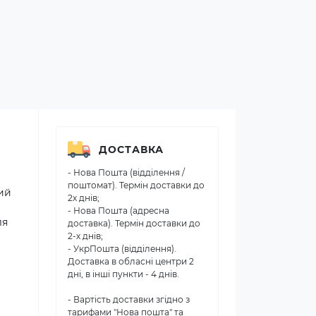
ДОСТАВКА
- Нова Пошта (відділення /
поштомат). Термін доставки до
ний
2х днів;
- Нова Пошта (адресна
ля
доставка). Термін доставки до
2-х днів;
- УкрПошта (відділення).
Доставка в обласні центри 2
дні, в інші пункти - 4 днів.
- Вартість доставки згідно з
тарифами "Нова пошта" та