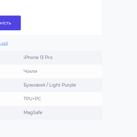
ність
 усі)
iPhone 13 Pro
Чохли
Бузковий / Light Purple
TPU+PC
MagSafe