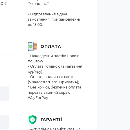
орій
"Укрпошта"
- Відправлення в день
замовлення, при замовленні
до 13.00.
ОПЛАТА
- Накладений платіж Новою
поштою;
- Оплата готівкою (в магазині/
кур'єру);
- Оплата онлайн на сайті
(Visa/MasterCard, Приват24);
* Без комісії, безпечна оплата
через платіжний сервіс
WayForPay
ГАРАНТІЇ
- Актуальна наявність та ціна;