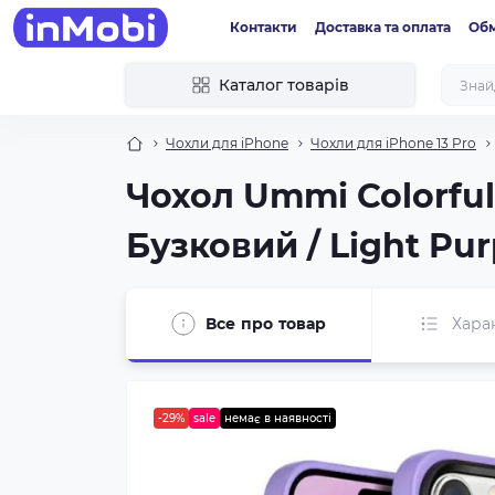
Контакти
Доставка та оплата
Обм
Каталог товарів
Чохли для iPhone
Чохли для iPhone 13 Pro
Чохол Ummi Colorful 
Бузковий / Light Pur
Все про товар
Хара
-29%
sale
немає в наявності