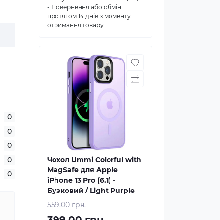
- Повернення або обмін
протягом 14 днів з моменту
отримання товару.
0
0
0
0
Чохол Ummi Colorful with
MagSafe для Apple
0
iPhone 13 Pro (6.1) -
Бузковий / Light Purple
559.00 грн.
399.00 грн.