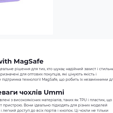
with MagSafe
еальне рішення для тих, хто шукає надійний захист і стиль
изначені для оптових покупців, які цінують якість і
 підтримка технології MagSafe, що робить їх незамінними д
реваги чохлів Ummi
лені з високоякісних матеріалів, таких як TPU і пластик, що
ст пристрою. Вони ідеально підходять для різних моделей
 легкий доступ до всіх портів і кнопок. Ці чохли не тільки