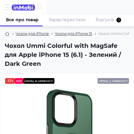
Все про товар
Характеристики
Відгуків
0
Чохли для iPhone
Чохли для iPhone 15
Чохол Ummi Colorful
Чохол Ummi Colorful with MagSafe
для Apple iPhone 15 (6.1) - Зелений /
Dark Green
-33%
sale
немає в наявності
немає у наявності