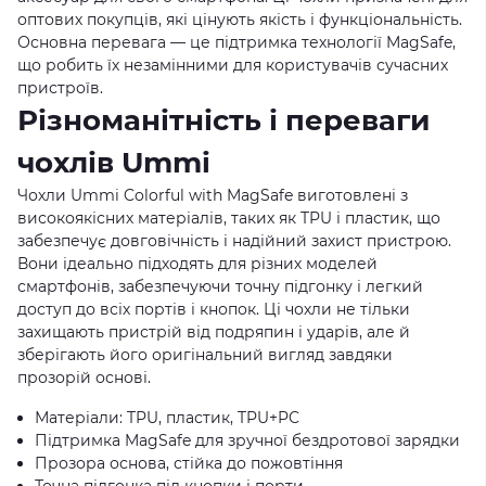
оптових покупців, які цінують якість і функціональність.
Основна перевага — це підтримка технології MagSafe,
що робить їх незамінними для користувачів сучасних
пристроїв.
Різноманітність і переваги
чохлів Ummi
Чохли Ummi Colorful with MagSafe виготовлені з
високоякісних матеріалів, таких як TPU і пластик, що
забезпечує довговічність і надійний захист пристрою.
Вони ідеально підходять для різних моделей
смартфонів, забезпечуючи точну підгонку і легкий
доступ до всіх портів і кнопок. Ці чохли не тільки
захищають пристрій від подряпин і ударів, але й
зберігають його оригінальний вигляд завдяки
прозорій основі.
Матеріали: TPU, пластик, TPU+PC
Підтримка MagSafe для зручної бездротової зарядки
Прозора основа, стійка до пожовтіння
Точна підгонка під кнопки і порти