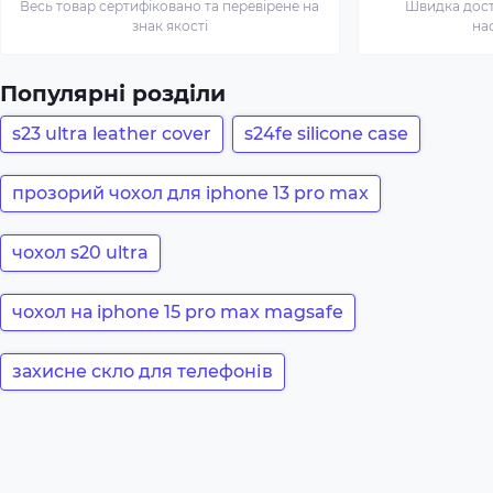
Весь товар сертифіковано та перевірене на
Швидка доста
знак якості
на
Популярні розділи
s23 ultra leather cover
s24fe silicone case
прозорий чохол для iphone 13 pro max
чохол s20 ultra
чохол на iphone 15 pro max magsafe
захисне скло для телефонів