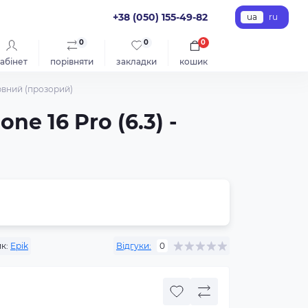
+38 (050) 155-49-82
ua
ru
0
0
0
абінет
порівняти
закладки
кошик
арвний (прозорий)
e 16 Pro (6.3) -
к:
Epik
Відгуки:
0