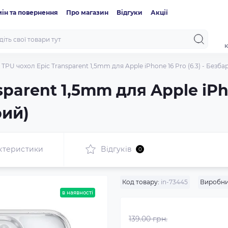
ін та повернення
Про магазин
Відгуки
Акції
к
TPU чохол Epic Transparent 1,5mm для Apple iPhone 16 Pro (6.3) - Безб
parent 1,5mm для Apple iPhon
рий)
ктеристики
Відгуків
0
Код товару:
in-73445
Виробни
в наявності
139.00 грн.