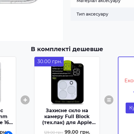
Матеріал аксесуару
Тип аксесуару
В комплекті дешевше
30.00 грн.
Еко
+
=
К
ic
Захисне скло на
5mm
камеру Full Block
e 16
(тех.пак) для Apple
рвний
iPhone 16 Pro (6.3) / 16
рн.
99.00 грн.
129.00 грн.