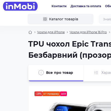
Контакти
Доставка та оплата
Обм
Каталог товарів
Чохли для iPhone
Чохли для iPhone 16 Pro
TPU чохол Epic Trans
Безбарвний (прозо
Все про товар
Хара
-28%
хіт продажу
sale