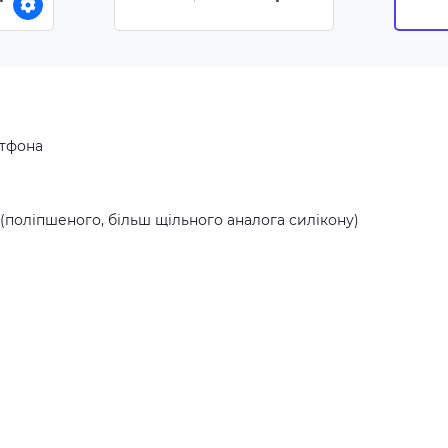
Pro Max (6.9) -
Прозорий
ртфона
(поліпшеного, більш щільного аналога силікону)