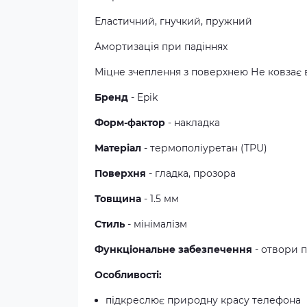
Еластичний, гнучкий, пружний
Амортизація при падіннях
Міцне зчеплення з поверхнею Не ковзає 
Бренд
- Epik
Форм-фактор
- накладка
Матеріал
- термополiуретан (TPU)
Поверхня
- гладка, прозора
Товщина
- 1.5 мм
Стиль
- мінімалізм
Функціональне забезпечення
- отвори п
Особливості:
підкреслює природну красу телефона