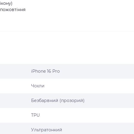
ікону)
и-пожовтіння
iPhone 16 Pro
Чохли
Безбарвний (прозорий)
TPU
Ультратонкий